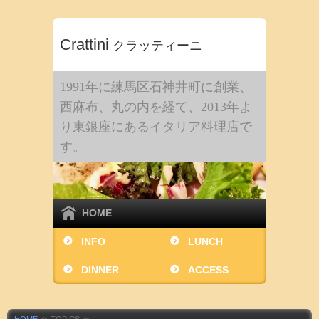
Crattini
クラッティーニ
1991年に練馬区石神井町に創業、
西麻布、丸の内を経て、2013年よ
り東銀座にあるイタリア料理店で
す。
HOME
INFO
LUNCH
DINNER
ACCESS