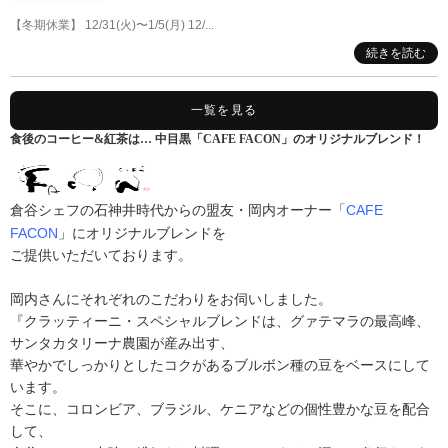
【冬期休業】 12/31(火)〜1/5(月) 12/...
続きを読む
一覧を見る
食後のコーヒー&紅茶は… 中目黒「CAFE FACON」のオリジナルブレンド！
CAFE
倉谷シェフの石神井時代からの盟友・岡内オーナー「
FACON
」にオリジナルブレンドを
ご提供いただいております。
岡内さんにそれぞれのこだわりをお伺いしました。
『クラッティーニ・スペシャルブレンドは、グァテマラの最高峰、
サンタカタリーナ農園が産み出す、
華やかでしっかりとしたコクがあるブルボン種の豆をベースにして
います。
そこに、コロンビア、ブラジル、ケニアなどの個性豊かな豆を配合
して、