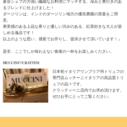
倉谷シェフの力強い繊細なお料理にマッチする、深みと奥行きのあ
るブレンドに仕上げました！
ダージリンは、インドのダージリン地方の優良農園の茶葉をご用
意。
果実感のある上品な香りと優しい渋みのある、紅茶好きな大人が楽
しめる逸品です！
以上のような思い、感覚でお作りし、提供させて頂いています！』
是非、ここでしか味わえない食後の一杯をお楽しみください。
MUCCINI♡CRATTINI
日本初イタリアウンブリア州トリュフの
専門店ムッチーニイタリアの高品質トリ
ュフの品々です。
クラッティーニ店内でお求め頂けます。
ぜひお手にとってご覧ください。