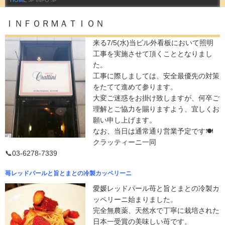
HOME
≫ INFO ≫
ＩＮＦＯＲＭＡＴＩＯＮ
来る7/5(水)当ビル外看板において照明
工事を実施させて頂くこととなりまし
た。
工事に際しましては、安全最優先の対策
をたてて進めて参ります。
大変ご迷惑をお掛け致しますが、何卒ご
理解とご協力を賜りますよう、宜しくお
願い申し上げます。
なお、当日は通常通り営業予定です🍽️
クラッティーニ一同
📞03-6278-7339
苺レッドパールと旨とまとの冷製カッペリーニ
愛媛レッドパール苺と旨とまとの冷製カ
ッペリーニ始まりました。
完全無農薬、天然水で丁寧に栽培された
日本一受賞の美味しい苺です。