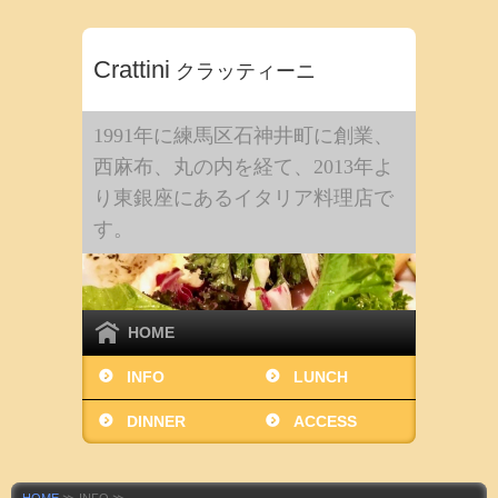
Crattini
クラッティーニ
1991年に練馬区石神井町に創業、
西麻布、丸の内を経て、2013年よ
り東銀座にあるイタリア料理店で
す。
HOME
INFO
LUNCH
DINNER
ACCESS