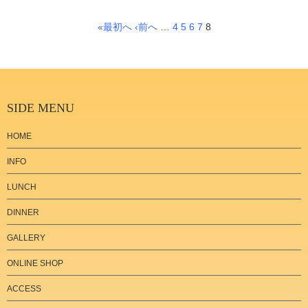
«最初へ
‹前へ
…
4
5
6
7
8
SIDE MENU
HOME
INFO
LUNCH
DINNER
GALLERY
ONLINE SHOP
ACCESS