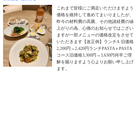
これまで皆様にご満足いただけますよう
価格を維持して進めてまいりましたが、
昨今の材料費の高騰、その他諸経費の値
上がりの為、心痛のお知らせではござい
ますが一部メニューの価格改定をさせて
いただきます
【改正例】ランチ
A
旧価格
2,200円→2,420円ランチ
PASTA e PASTA
コース
旧価格3,300円→3,630
円
何卒ご理
解を賜りますよう心よりお願い
申し上げ
ます。